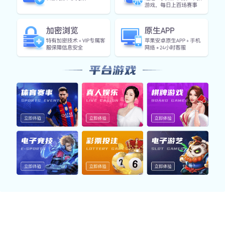
最后，学校定期举行内部比赛和交流活动，为学员们
提供锻炼的平台。通过这样的实战演练，他们能够及
时发现自身不足，并加以改进，从而不断提升自己的
竞技水平。这种动态反馈机制是泰山足校人才培养的
重要组成部分。
2、先进设施与优秀师资
现代化的训练设施是泰山足校成功的重要保障。学校
拥有标准化的足球场地、健身房等完善设施，为学员
提供了优越的训练环境。此外，还设有科学实验室，
以帮助球员更好地理解身体机能和运动规律，从而增
强体能训练效果。
除了硬件设施外，师资力量也是学校的一大亮点。许