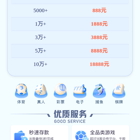
要作用。
1、人才培养模式独特
泰山足校以其独特的人才培养模式闻名。学校结合理
论与实践，通过系统化的培训课程，使得每一位学员
都能在各个方面得到全面发展。从基础技能到战术意
识，再到心理素质的提升，学校都有针对性的培训方
案。这种多元化的培养方式为学员提供了广阔的发展
空间。
此外，泰山足校还注重团队合作精神的培养。在日常
训练中，强调球员之间的配合与沟通，让学员们认识
到只有通过团结协作才能取得更大的胜利。这种团队
意识不仅有助于提高比赛成绩，更为他们未来融入职
业联赛打下了良好的基础。