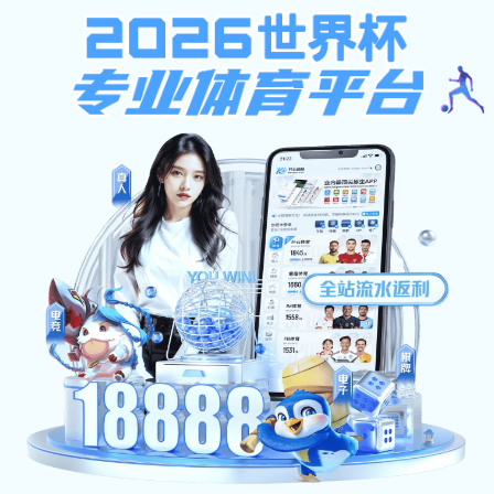
立即注册
熊猫体育官网
带您畅享全球体
育盛事
专业平台，数据精准，
高清直播
覆盖热门体育项
目。
聚焦足球、篮球、电竞等赛事，
每日内容实时更
新
。
极速访问
下载APP